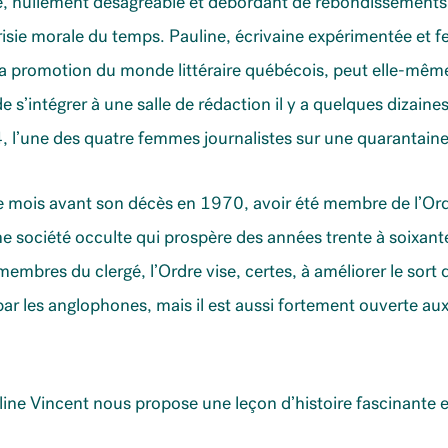
que, nullement désagréable et débordant de rebondissements
risie morale du temps. Pauline, écrivaine expérimentée et
la promotion du monde littéraire québécois, peut elle-même 
e s’intégrer à une salle de rédaction il y a quelques dizaines
, l’une des quatre femmes journalistes sur une quarantai
ue mois avant son décès en 1970, avoir été membre de l’Ord
e société occulte qui prospère des années trente à soixante
mbres du clergé, l’Ordre vise, certes, à améliorer le sort 
par les anglophones, mais il est aussi fortement ouverte au
ine Vincent nous propose une leçon d’histoire fascinante e