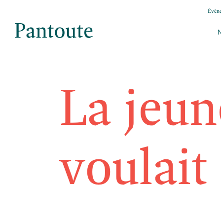
Évén
La jeu
voulait