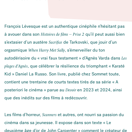
François Lévesque est un authentique cinéphile n’hésitant pas
à avouer dans son
qu’il peut aussi bien
Histoires de films – Prise 2
s’extasier d’un austère
de Tarkovski, que jouir d’un
Sacrifice
orgasmique
, s’émerveiller du ton
When Harry Met Sally
autodérisoire du « vrai faux testament » d’Agnès Varda dans
Les
, que célébrer la résilience du triomphant « Karaté
plages d’Agnès
Kid » Daniel La Russo. Son livre, publié chez Sommet toute,
contient une trentaine de courts textes tirés de sa série « A
posteriori le cinéma » parue au
en 2023 et 2024, ainsi
Devoir
que des inédits sur des films à redécouvrir.
Les films d’horreur,
et autres, ont nourri sa passion du
Scanners
cinéma dans sa jeunesse. Il expose dans son texte « Le
deuxième âge d’or de John Carpenter » comment le créateur de