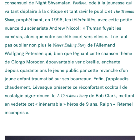
consensuel de Night Shyamalan,
, ode à la jeunesse qui
Footlose
va tant déplaire à la critique et tant ravir le public et
The Truman
, prophétisant, en 1998, les téléréalités, avec cette petite
Show
nuance du scénariste Andrew Niccol : « Truman fuyait les
caméras, alors que notre société court vers elles ». Il ne faut
pas oublier non plus le
de l’Allemand
Never Ending Story
Wolfgang Petersen qui, bien que léguant cette chanson thème
de Giorgo Moroder, épouvantable ver d’oreille, enchante
depuis quarante ans le jeune public par cette revanche d’un
jeune enfant traumatisé sur ses bourreaux. Enfin, j’applaudis
chaudement, Lévesque présente ce réconfortant cocktail de
nostalgie aigre-douce, le
de Bob Clark, mettant
A Christmas Story
en vedette cet « inénarrable » héros de 9 ans, Ralph « l’éternel
incompris ».