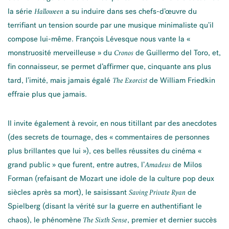
la série
a su induire dans ses chefs-d’œuvre du
Halloween
terrifiant un tension sourde par une musique minimaliste qu’il
compose lui-même. François Lévesque nous vante la «
monstruosité merveilleuse » du
de Guillermo del Toro, et,
Cronos
fin connaisseur, se permet d’affirmer que, cinquante ans plus
tard, l’imité, mais jamais égalé
de William Friedkin
The Exorcist
effraie plus que jamais.
Il invite également à revoir, en nous titillant par des anecdotes
(des secrets de tournage, des « commentaires de personnes
plus brillantes que lui »), ces belles réussites du cinéma «
grand public » que furent, entre autres, l’
de Milos
Amadeus
Forman (refaisant de Mozart une idole de la culture pop deux
siècles après sa mort), le saisissant
de
Saving Private Ryan
Spielberg (disant la vérité sur la guerre en authentifiant le
chaos), le phénomène
, premier et dernier succès
The Sixth Sense