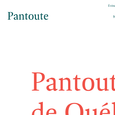
Évén
Pantout
de Qué