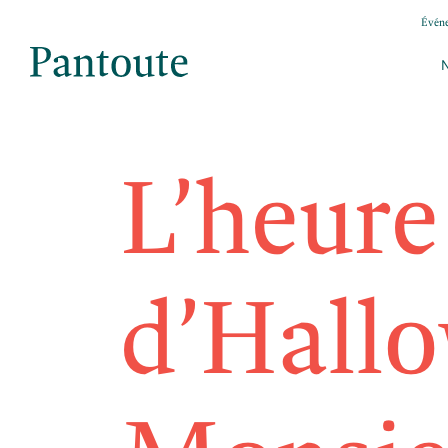
Évén
L’heure
d’Hall