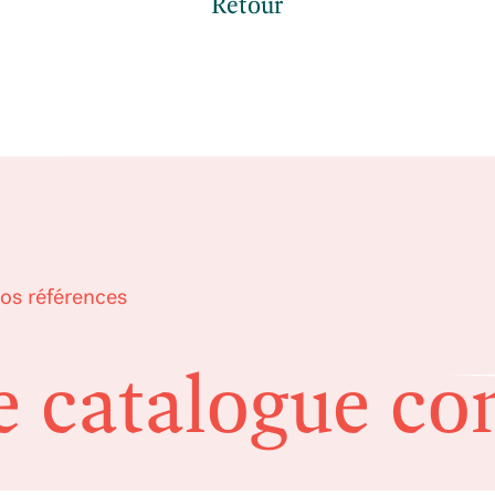
Retour
os références
e catalogue co