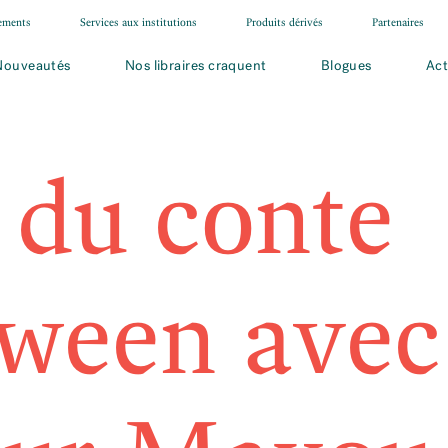
ements
Services aux institutions
Produits dérivés
Partenaires
Nouveautés
Nos libraires craquent
Blogues
Act
 du conte
oween avec