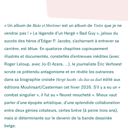
« Un album de
est un album de
que je ne
Blake et Mortimer
Tintin
vendrai pas ! » La légende d’un Hergé « Bad Guy », jaloux du
succès des héros d’Edgar P. Jacobs, s’acharnant à entraver sa
carrière, est têtue. En quatorze chapitres copieusement
illustrés et documentés, constellés d’entrevues inédites (avec
Roger Leloup, avec Jo-El Azara, …), le journaliste Éric Verhoest
scrute ce prétendu antagonisme et en révèle les outrances
dans sa biographie croisée
édité aux
Hergé-Jacobs : du duo au duel
éditions Moulinsart/Casterman cet hiver 2026. S’il y a eu un «
combat singulier », il fut au « fleuret moucheté ». Mieux vaut
parler d’une épopée artistique, d’une splendide collaboration
entre deux génies créateurs, certes brève (à peine trois ans),
mais si déterminante sur le devenir de la bande dessinée
belge.