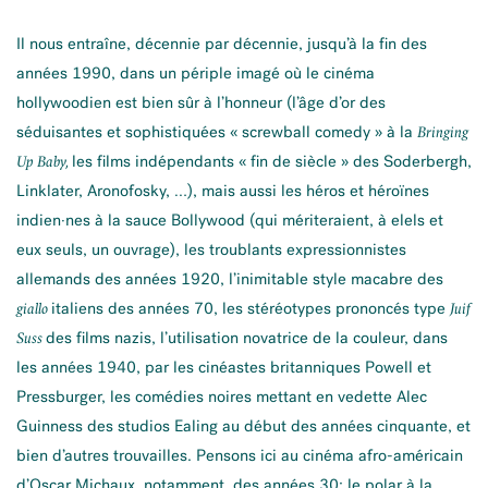
Il nous entraîne, décennie par décennie, jusqu’à la fin des
années 1990, dans un périple imagé où le cinéma
hollywoodien est bien sûr à l’honneur (l’âge d’or des
séduisantes et sophistiquées « screwball comedy » à la
Bringing
les films indépendants « fin de siècle » des Soderbergh,
Up Baby,
Linklater, Aronofosky, …), mais aussi les héros et héroïnes
indien·nes à la sauce Bollywood (qui mériteraient, à elels et
eux seuls, un ouvrage), les troublants expressionnistes
allemands des années 1920, l’inimitable style macabre des
italiens des années 70, les stéréotypes prononcés type
giallo
Juif
des films nazis, l’utilisation novatrice de la couleur, dans
Suss
les années 1940, par les cinéastes britanniques Powell et
Pressburger, les comédies noires mettant en vedette Alec
Guinness des studios Ealing au début des années cinquante, et
bien d’autres trouvailles. Pensons ici au cinéma afro-américain
d’Oscar Michaux, notamment, des années 30; le polar à la