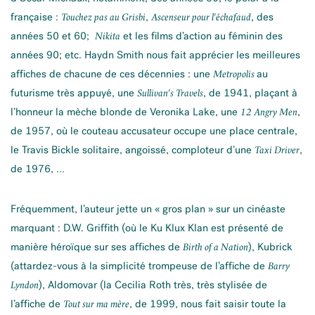
française :
,
, des
Touchez pas au Grisbi
Ascenseur pour l’échafaud
années 50 et 60;
et les films d’action au féminin des
Nikita
années 90; etc. Haydn Smith nous fait apprécier les meilleures
affiches de chacune de ces décennies : une
au
Metropolis
futurisme très appuyé, une
, de 1941, plaçant à
Sullivan’s Travels
l’honneur la mèche blonde de Veronika Lake, une
,
12 Angry Men
de 1957, où le couteau accusateur occupe une place centrale,
le Travis Bickle solitaire, angoissé, comploteur d’une
,
Taxi Driver
de 1976, …
Fréquemment, l’auteur jette un « gros plan » sur un cinéaste
marquant : D.W. Griffith (où le Ku Klux Klan est présenté de
manière héroïque sur ses affiches de
), Kubrick
Birth of a Nation
(attardez-vous à la simplicité trompeuse de l’affiche de
Barry
), Aldomovar (la Cecilia Roth très, très stylisée de
Lyndon
l’affiche de
, de 1999, nous fait saisir toute la
Tout sur ma mère