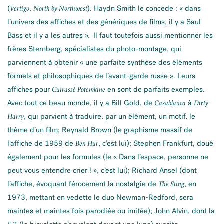
(
,
). Haydn Smith le concède : « dans
Vertigo
North by Northwest
l’univers des affiches et des génériques de films, il y a Saul
Bass et il y a les autres »
Il faut toutefois aussi mentionner les
.
frères Sternberg, spécialistes du photo-montage, qui
parviennent à obtenir « une parfaite synthèse des éléments
formels et philosophiques de l’avant-garde russe ». Leurs
affiches pour
en sont de parfaits exemples.
Cuirassé Potemkine
Avec tout ce beau monde, il y a Bill Gold, de
à
Casablanca
Dirty
, qui parvient à traduire, par un élément, un motif, le
Harry
thème d’un film; Reynald Brown (le graphisme massif de
l’affiche de 1959 de
, c’est lui); Stephen Frankfurt, doué
Ben Hur
également pour les formules (le « Dans l’espace, personne ne
peut vous entendre crier ! », c’est lui); Richard Ansel (dont
l’affiche, évoquant férocement la nostalgie de
, en
The Sting
1973, mettant en vedette le duo Newman-Redford, sera
maintes et maintes fois parodiée ou imitée); John Alvin, dont la