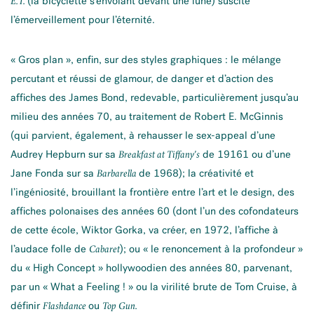
(la bicyclette s’envolant devant une lune) suscite
E.T.
l’émerveillement pour l’éternité.
« Gros plan », enfin, sur des styles graphiques : le mélange
percutant et réussi de glamour, de danger et d’action des
affiches des James Bond, redevable, particulièrement jusqu’au
milieu des années 70, au traitement de Robert E. McGinnis
(qui parvient, également, à rehausser le sex-appeal d’une
Audrey Hepburn sur sa
de 19161 ou d’une
Breakfast at Tiffany’s
Jane Fonda sur sa
de 1968); la créativité et
Barbarella
l’ingéniosité, brouillant la frontière entre l’art et le design, des
affiches polonaises des années 60 (dont l’un des cofondateurs
de cette école, Wiktor Gorka, va créer, en 1972, l’affiche à
l’audace folle de
); ou « le renoncement à la profondeur »
Cabaret
du « High Concept » hollywoodien des années 80, parvenant,
par un « What a Feeling ! » ou la virilité brute de Tom Cruise, à
définir
ou
Flashdance
Top Gun.