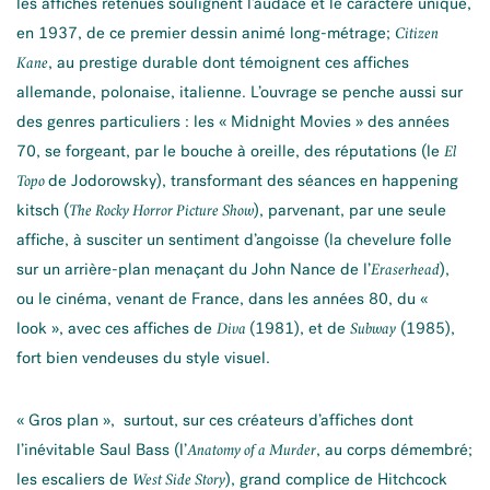
les affiches retenues soulignent l’audace et le caractère unique,
en 1937, de ce premier dessin animé long-métrage;
Citizen
, au prestige durable dont témoignent ces affiches
Kane
allemande, polonaise, italienne. L’ouvrage se penche aussi sur
des genres particuliers : les « Midnight Movies » des années
70, se forgeant, par le bouche à oreille, des réputations (le
El
de Jodorowsky), transformant des séances en happening
Topo
kitsch (
), parvenant, par une seule
The Rocky Horror Picture Show
affiche, à susciter un sentiment d’angoisse (la chevelure folle
sur un arrière-plan menaçant du John Nance de l’
),
Eraserhead
ou le cinéma, venant de France, dans les années 80, du «
look », avec ces affiches de
(1981), et de
(1985),
Diva
Subway
fort bien vendeuses du style visuel.
« Gros plan », surtout, sur ces créateurs d’affiches dont
l’inévitable Saul Bass (l’
, au corps démembré;
Anatomy of a Murder
les escaliers de
), grand complice de Hitchcock
West Side Story